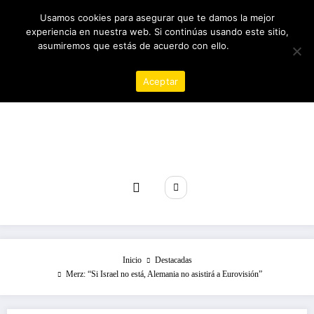
Saltar
10/08/2026
12:30:47 PM
Usamos cookies para asegurar que te damos la mejor
al
experiencia en nuestra web. Si continúas usando este sitio,
contenido
asumiremos que estás de acuerdo con ello.
Política de
privacidad
Aceptar
Revista poder
Inicio
Destacadas
Merz: “Si Israel no está, Alemania no asistirá a Eurovisión”