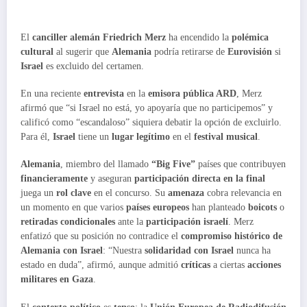
El
canciller alemán Friedrich Merz
ha encendido la
polémica
cultural
al sugerir que
Alemania
podría retirarse de
Eurovisión
si
Israel
es excluido del certamen.
En una reciente
entrevista
en la
emisora pública ARD
, Merz
afirmó que “si Israel no está, yo apoyaría que no participemos” y
calificó como “escandaloso” siquiera debatir la opción de excluirlo.
Para él,
Israel
tiene un
lugar legítimo
en el
festival musical
.
Alemania
, miembro del llamado
“Big Five”
países que contribuyen
financieramente
y aseguran
participación directa en la final
juega un
rol clave
en el concurso. Su
amenaza
cobra relevancia en
un momento en que varios
países europeos
han planteado
boicots
o
retiradas condicionales
ante la
participación israelí
. Merz
enfatizó que su posición no contradice el
compromiso histórico de
Alemania con Israel
: “Nuestra
solidaridad con Israel
nunca ha
estado en duda”, afirmó, aunque admitió
críticas
a ciertas
acciones
militares en Gaza
.