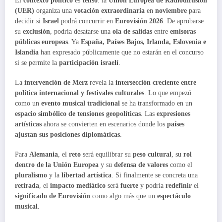
El
contexto político
es
tenso
: la
Unión Europea de Radiodifusión
(UER)
organiza una
votación extraordinaria
en
noviembre
para
decidir si
Israel
podrá concurrir en
Eurovisión 2026
. De aprobarse
su
exclusión
, podría desatarse una
ola de salidas
entre
emisoras
públicas europeas
. Ya
España, Países Bajos, Irlanda, Eslovenia e
Islandia
han expresado públicamente que no estarán en el concurso
si se permite la
participación israelí
.
La
intervención de Merz
revela la
intersección creciente entre
política internacional y festivales culturales
. Lo que empezó
como un
evento musical tradicional
se ha transformado en un
espacio simbólico de tensiones geopolíticas
. Las
expresiones
artísticas
ahora se convierten en escenarios donde los
países
ajustan sus posiciones diplomáticas
.
Para
Alemania
, el
reto
será equilibrar su
peso cultural
, su
rol
dentro de la Unión Europea
y su
defensa de valores
como el
pluralismo
y la
libertad artística
. Si finalmente se concreta una
retirada
, el
impacto mediático
será
fuerte
y podría
redefinir
el
significado de Eurovisión
como algo más que un
espectáculo
musical
.