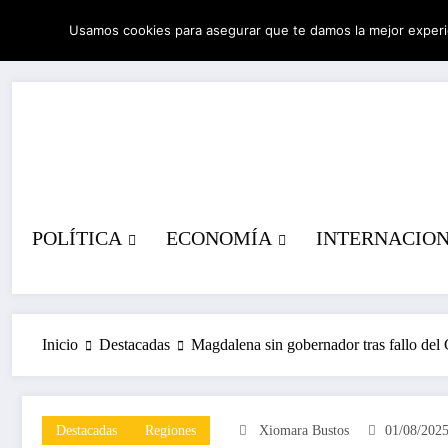
Saltar
Usamos cookies para asegurar que te damos la mejor experi
al
06/08/2026
7:16:04 PM
contenido
POLÍTICA
ECONOMÍA
INTERNACIO
Inicio
Destacadas
Magdalena sin gobernador tras fallo del
Destacadas
Regiones
Xiomara Bustos
01/08/202