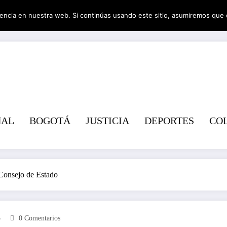
encia en nuestra web. Si continúas usando este sitio, asumiremos que 
Revist
NAL
BOGOTÁ
JUSTICIA
DEPORTES
CO
 Consejo de Estado
5
0 Comentarios