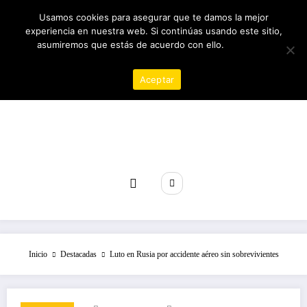
Saltar
09/08/2026
8:09:48 AM
Usamos cookies para asegurar que te damos la mejor
al
experiencia en nuestra web. Si continúas usando este sitio,
contenido
asumiremos que estás de acuerdo con ello.
Política de
privacidad
Aceptar
Revista poder
Inicio
Destacadas
Luto en Rusia por accidente aéreo sin sobrevivientes