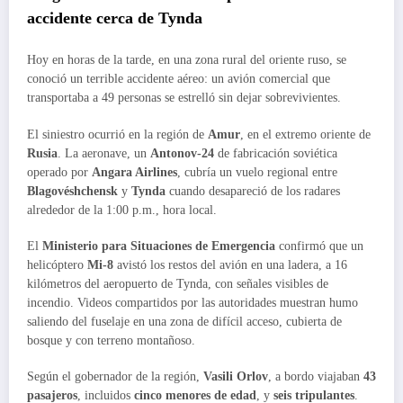
accidente cerca de Tynda
Hoy en horas de la tarde, en una zona rural del oriente ruso, se
conoció un terrible accidente aéreo: un avión comercial que
transportaba a 49 personas se estrelló sin dejar sobrevivientes.
El siniestro ocurrió en la región de
Amur
, en el extremo oriente de
Rusia
. La aeronave, un
Antonov-24
de fabricación soviética
operado por
Angara Airlines
, cubría un vuelo regional entre
Blagovéshchensk
y
Tynda
cuando desapareció de los radares
alrededor de la 1:00 p.m., hora local.
El
Ministerio para Situaciones de Emergencia
confirmó que un
helicóptero
Mi-8
avistó los restos del avión en una ladera, a 16
kilómetros del aeropuerto de Tynda, con señales visibles de
incendio. Videos compartidos por las autoridades muestran humo
saliendo del fuselaje en una zona de difícil acceso, cubierta de
bosque y con terreno montañoso.
Según el gobernador de la región,
Vasili Orlov
, a bordo viajaban
43
pasajeros
, incluidos
cinco menores de edad
, y
seis tripulantes
.