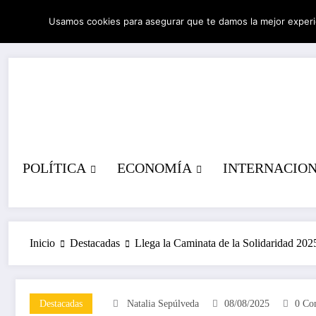
Saltar
Usamos cookies para asegurar que te damos la mejor experi
al
05/08/2026
2:47:04 AM
contenido
POLÍTICA
ECONOMÍA
INTERNACIO
Inicio
Destacadas
Llega la Caminata de la Solidaridad 202
Destacadas
Natalia Sepúlveda
08/08/2025
0 Co