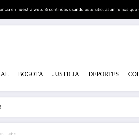
encia en nuestra web. Si continúas usando este sitio, asumiremos que 
Revist
NAL
BOGOTÁ
JUSTICIA
DEPORTES
CO
5
mentarios