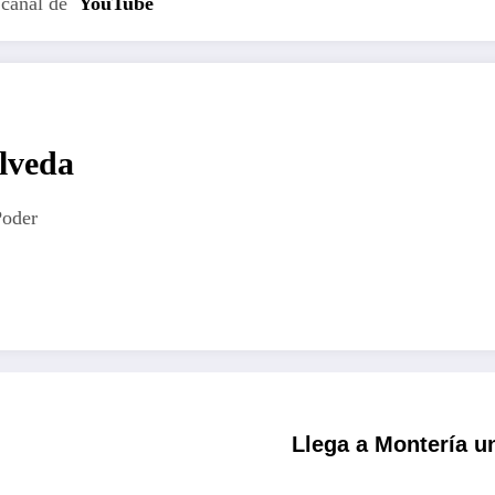
 canal de
YouTube
lveda
Poder
Llega a Montería u