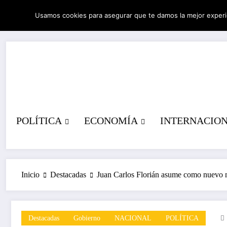
Saltar
Usamos cookies para asegurar que te damos la mejor experi
al
06/08/2026
3:32:42 AM
contenido
POLÍTICA
ECONOMÍA
INTERNACIO
Inicio
Destacadas
Juan Carlos Florián asume como nuevo mi
Destacadas
Gobierno
NACIONAL
POLÍTICA