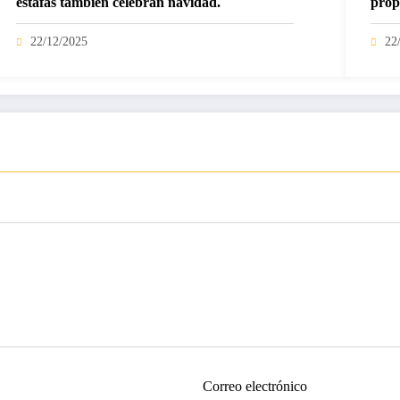
estafas también celebran navidad.
prop
22/12/2025
22
Correo electrónico