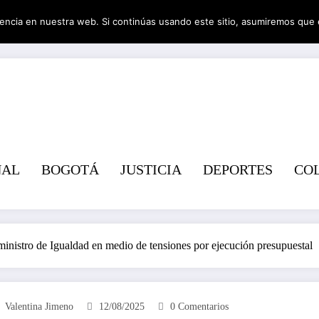
encia en nuestra web. Si continúas usando este sitio, asumiremos que 
Revist
NAL
BOGOTÁ
JUSTICIA
DEPORTES
CO
nistro de Igualdad en medio de tensiones por ejecución presupuestal
Valentina Jimeno
12/08/2025
0 Comentarios