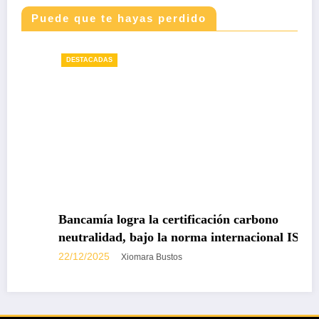
Puede que te hayas perdido
DESTACADAS
Bancamía logra la certificación carbono
neutralidad, bajo la norma internacional ISO
14068-1
22/12/2025
Xiomara Bustos