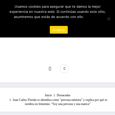
Saltar
09/08/2026
6:28:45 AM
Usamos cookies para asegurar que te damos la mejor
al
experiencia en nuestra web. Si continúas usando este sitio,
contenido
asumiremos que estás de acuerdo con ello.
Política de
privacidad
Aceptar
Revista poder
Inicio
Destacadas
Juan Carlos Florián se identifica como “persona ministra” y explica por qué se
nombra en femenino: “Soy una persona y una marica”