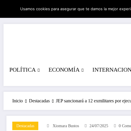
Saltar
Usamos cookies para asegurar que te damos la mejor experi
al
08/08/2026
10:46:29 AM
contenido
POLÍTICA
ECONOMÍA
INTERNACIO
Inicio
Destacadas
JEP sancionará a 12 exmilitares por ejecu
Destacadas
Xiomara Bustos
24/07/2025
0 Come