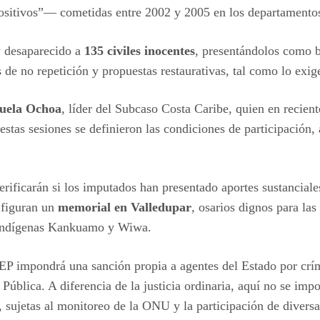
ositivos”— cometidas entre 2002 y 2005 en los departamentos
y desaparecido a
135 civiles inocentes
, presentándolos como b
 de no repetición y propuestas restaurativas, tal como lo exige 
uela Ochoa
, líder del Subcaso Costa Caribe, quien en recie
estas sesiones se definieron las condiciones de participación
rificarán si los imputados han presentado aportes sustanciales 
s figuran un
memorial en Valledupar
, osarios dignos para las
s indígenas Kankuamo y Wiwa.
a JEP impondrá una sanción propia a agentes del Estado por c
Pública. A diferencia de la justicia ordinaria, aquí no se im
, sujetas al monitoreo de la ONU y la participación de diversa