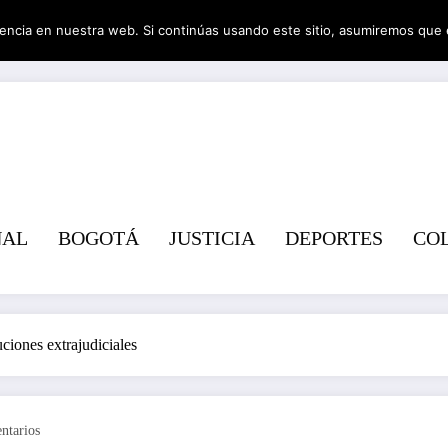
encia en nuestra web. Si continúas usando este sitio, asumiremos que 
Revist
NAL
BOGOTÁ
JUSTICIA
DEPORTES
CO
ciones extrajudiciales
ntarios