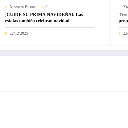
Xiomara Bustos
0
Xi
¡CUIDE SU PRIMA NAVIDEÑA!: Las
Tres 
estafas también celebran navidad.
prop
22/12/2025
22