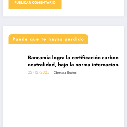
Puede que te hayas perdido
DESTACADAS
Bancamía logra la certificación carbono
neutralidad, bajo la norma internacional ISO
14068-1
22/12/2025
Xiomara Bustos