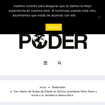
Saltar
07/08/2026
6:31:05 PM
Usamos cookies para asegurar que te damos la mejor
al
contenido
experiencia en nuestra web. Si continúas usando este sitio,
asumiremos que estás de acuerdo con ello.
Política de
privacidad
Aceptar
Revista poder
Inicio
Destacadas
Tras intento de Golpe de Estado en Bolivia, presidente Petro llamó a
unirse a la ‘resistencia democrática’