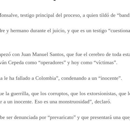
onsalve, testigo principal del proceso, a quien tildó de “ban
 y hermano durante el juicio, y que es un testigo “cuestiona
mpezó con Juan Manuel Santos, que fue el cerebro de toda est
 Iván Cepeda como “operadores” y hoy como “víctimas”.
cia le ha fallado a Colombia”, condenando a un “inocente”.
 la guerrilla, que los corruptos, que los extorsionistas, que l
ar a un inocente. Eso es una monstruosidad”, declaró.
e ser denunciada por “prevaricato” y que presentará una queja