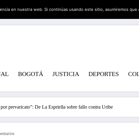
encia en nuestra web. Si continúas usando este sitio, asumiremos que 
Revist
NAL
BOGOTÁ
JUSTICIA
DEPORTES
CO
por prevaricato”: De La Espriella sobre fallo contra Uribe
entarios