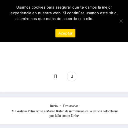
Saltar
08/08/2026
4:20:37 AM
Usamos cookies para asegurar que te damos la mejor
al
experiencia en nuestra web. Si continúas usando este sitio,
contenido
asumiremos que estás de acuerdo con ello.
Política de
privacidad
Aceptar
Revista poder
Inicio
Destacadas
Gustavo Petro acusa a Marco Rubio de intromisión en la justicia colombiana
por fallo contra Uribe