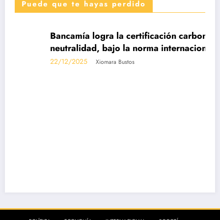
Puede que te hayas perdido
DESTACADAS
Bancamía logra la certificación carbono
neutralidad, bajo la norma internacional ISO
14068-1
22/12/2025
Xiomara Bustos