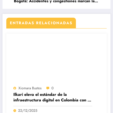
Bogotá: Accidentes y congestiones marcan la
mañana.
ENTRADAS RELACIONADAS
Xiomara Bustos
0
Ilkari eleva el estándar de la
infraestructura digital en Colombia con su
datacenter certificado Nivel IV de ICREA
22/12/2025