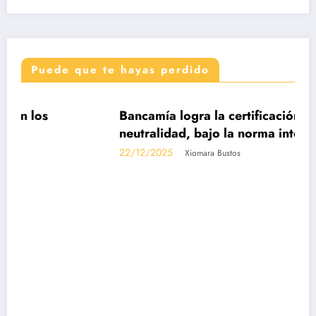
Puede que te hayas perdido
DESTACADAS
Bancamía logra la certificación carbono
neutralidad, bajo la norma internacional I
14068-1
22/12/2025
Xiomara Bustos