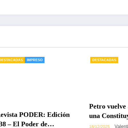
DAS
IMPRESO
DESTACADAS
Petro vuelve a pla
a PODER: Edición
una Constituyente 
El Poder de
archivo de la refo
Valentina Jim
18/12/2025