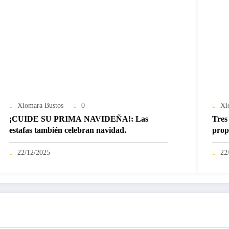
Xiomara Bustos
0
Xi
¡CUIDE SU PRIMA NAVIDEÑA!: Las
Tres 
estafas también celebran navidad.
prop
22/12/2025
22