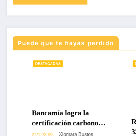
Puede que te hayas perdido
DESTACADAS
DESTACA
Bancamía logra la
Revist
certificación carbono
338 – 
neutralidad, bajo la
Xiomara Bustos
22/12/2025