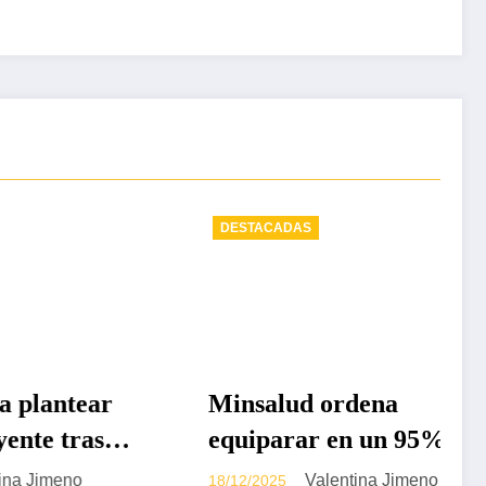
DESTACADAS
ntear
Minsalud ordena
tras
equiparar en un 95% la
rma a
UPC del régimen
eno
Valentina Jimeno
18/12/2025