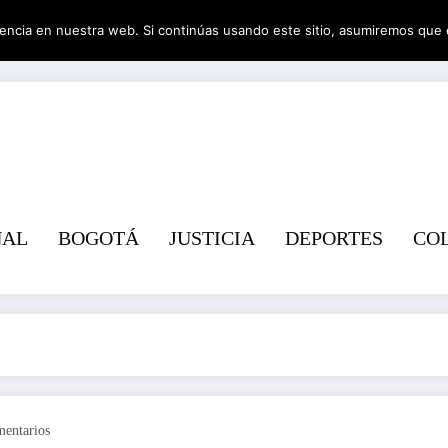
encia en nuestra web. Si continúas usando este sitio, asumiremos que 
Revist
NAL
BOGOTÁ
JUSTICIA
DEPORTES
CO
entarios