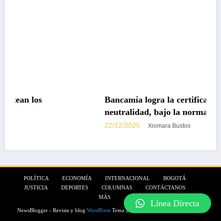
Bancamía logra la certificación carbono
neutralidad, bajo la norma internacional ISO
14068-1
22/12/2025
Xiomara Bustos
POLÍTICA
ECONOMÍA
INTERNACIONAL
BOGOTÁ
JUSTICIA
DEPORTES
COLUMNAS
CONTÁCTANOS
MÁS
Línea Directa
NewsBlogger - Revista y blog
WordPress
Tema 2026 | Funciona con
SpiceThemes