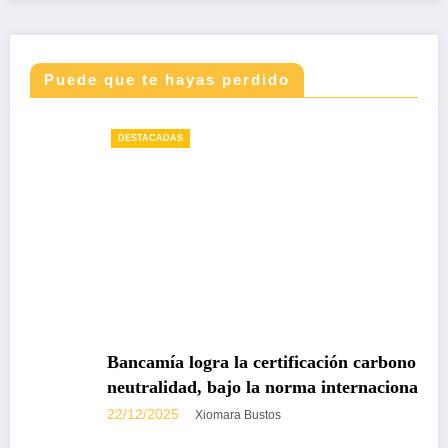
Puede que te hayas perdido
DESTACADAS
Bancamía logra la certificación carbono
neutralidad, bajo la norma internacional ISO
14068-1
22/12/2025
Xiomara Bustos