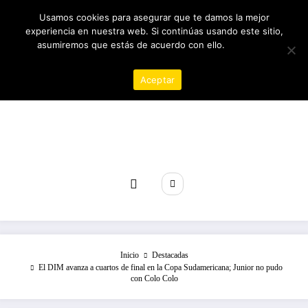
Saltar
07/08/2026
7:46:53 AM
Usamos cookies para asegurar que te damos la mejor
al
experiencia en nuestra web. Si continúas usando este sitio,
contenido
asumiremos que estás de acuerdo con ello.
Política de
privacidad
Aceptar
Revista poder
Inicio
Destacadas
El DIM avanza a cuartos de final en la Copa Sudamericana; Junior no pudo
con Colo Colo