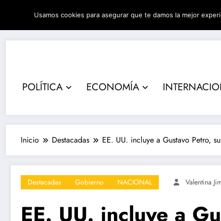
Saltar
Usamos cookies para asegurar que te damos la mejor experi
al
06/08/2026
9:56:11 AM
contenido
POLÍTICA
ECONOMÍA
INTERNACI
Inicio
Destacadas
EE. UU. incluye a Gustavo Petro, su 
Destacadas
Gobierno
NACIONAL
Valentina J
EE. UU. incluye a Gus