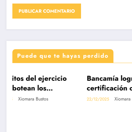
Puede que te hayas perdido
Bancamía logra la
Revi
DESTACADAS
DESTAC
certificación carbono
Edic
neutralidad, bajo la
de C
Xiomara Bustos
22/12/2025
19/12/20
norma internacional
Disp
ISO 14068-1