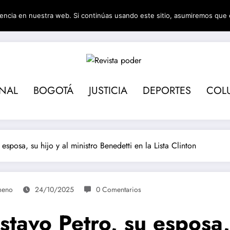
encia en nuestra web. Si continúas usando este sitio, asumiremos que 
Revista pod
ONAL
BOGOTÁ
JUSTICIA
DEPORTES
COL
esposa, su hijo y al ministro Benedetti en la Lista Clinton
imeno
24/10/2025
0 Comentarios
tavo Petro, su esposa, 