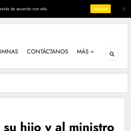
estás de acuerdo con ello.
Política de privacidad
Aceptar
er
UMNAS
CONTÁCTANOS
MÁS
su hijo y al ministro