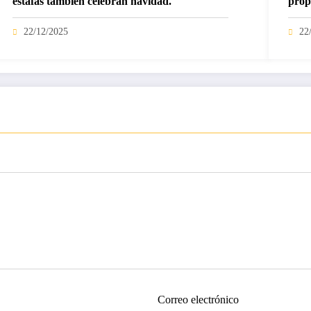
estafas también celebran navidad.
prop
22/12/2025
22
Correo electrónico