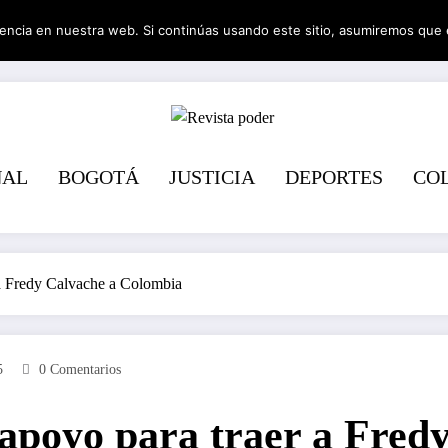
encia en nuestra web. Si continúas usando este sitio, asumiremos que 
Revista pode
NAL
BOGOTÁ
JUSTICIA
DEPORTES
CO
a Fredy Calvache a Colombia
5
0 Comentarios
apoyo para traer a Fred