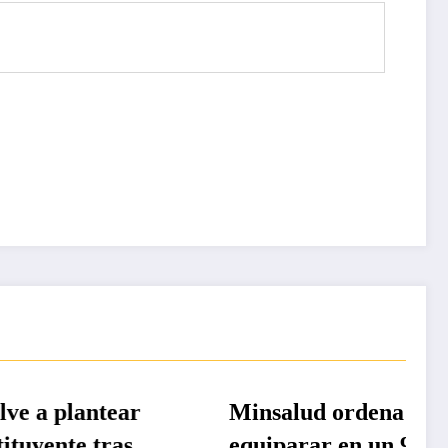
DESTACADAS
ntear
Minsalud ordena
tras
equiparar en un 95% la