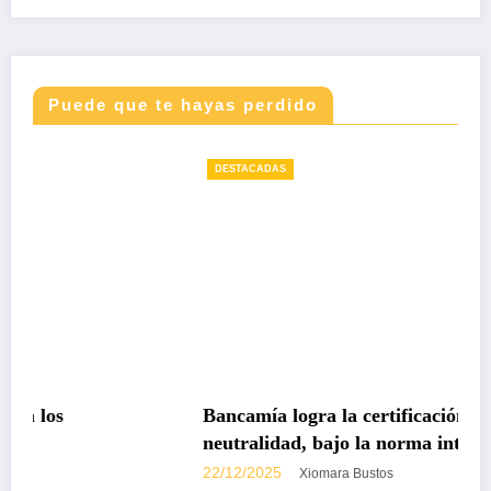
Puede que te hayas perdido
DESTACADAS
Bancamía logra la certificación carbono
neutralidad, bajo la norma internacional ISO
14068-1
22/12/2025
Xiomara Bustos