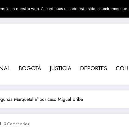
encia en nuestra web. Si continúas usando este sitio, asumiremos que 
Revis
ONAL
BOGOTÁ
JUSTICIA
DEPORTES
COL
egunda Marquetalia’ por caso Miguel Uribe
0 Comentarios