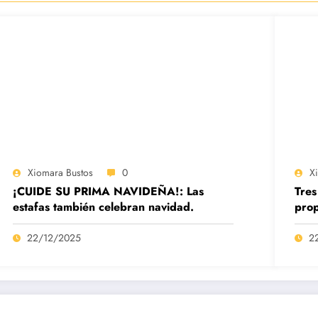
Xiomara Bustos
0
X
¡CUIDE SU PRIMA NAVIDEÑA!: Las
Tres
estafas también celebran navidad.
prop
22/12/2025
2