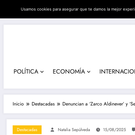
Saltar
Usamos cookies para asegurar que te damos la mejor experi
al
07/08/2026
4:04:24 PM
contenido
POLÍTICA
ECONOMÍA
INTERNACI
Inicio
Destacadas
Denuncian a ‘Zarco Aldinever’ y ‘S
Destacadas
Natalia Sepúlveda
15/08/2025