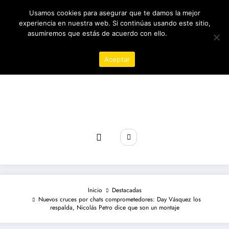
Saltar
06/08/2026
12:02:38 PM
Usamos cookies para asegurar que te damos la mejor
al
contenido
experiencia en nuestra web. Si continúas usando este sitio,
asumiremos que estás de acuerdo con ello.
Política de
privacidad
Aceptar
Revista poder
Inicio
Destacadas
Nuevos cruces por chats comprometedores: Day Vásquez los
respalda, Nicolás Petro dice que son un montaje