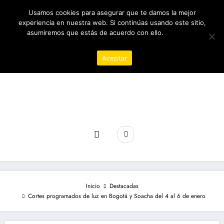
Saltar
09/08/2026
7:34:00 AM
Usamos cookies para asegurar que te damos la mejor
al
contenido
experiencia en nuestra web. Si continúas usando este sitio,
asumiremos que estás de acuerdo con ello.
Política de
privacidad
Aceptar
Revista poder
Inicio
Destacadas
Cortes programados de luz en Bogotá y Soacha del 4 al 6 de enero