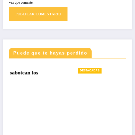
vez que comente.
Puede que te hayas perdido
DESTACADAS
Bancamía logra la certificación carbono
neutralidad, bajo la norma internacional 
14068-1
22/12/2025
Xiomara Bustos