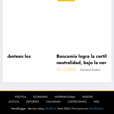
s
Bancamía logra la certificación carbono
neutralidad, bajo la norma internacional 
14068-1
22/12/2025
Xiomara Bustos
POLÍTICA
ECONOMÍA
INTERNACIONAL
BOGOTÁ
JUSTICIA
DEPORTES
COLUMNAS
CONTÁCTANOS
MÁS
NewsBlogger - Revista y blog
WordPress
Tema 2026 | Funciona con
SpiceThemes