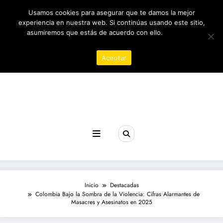
Saltar
08/08/2026
5:23:06 AM
Usamos cookies para asegurar que te damos la mejor
al
contenido
experiencia en nuestra web. Si continúas usando este sitio,
asumiremos que estás de acuerdo con ello.
Política de
privacidad
Aceptar
Revista poder
Inicio
Destacadas
Colombia Bajo la Sombra de la Violencia: Cifras Alarmantes de
Masacres y Asesinatos en 2025