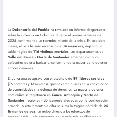
La
Defensoría del Pueblo
ha revelado un informe desgarrador
sobre la violencia en Colombia durante el primer semestre de
2025, confirmando un recrudecimiento de la crisis. En solo siete
meses, el país ha sido escenario de
34 masacres
, dejando un
saldo trágico de
116 víctimas mortales
. Los departamentos de
Valle del Cauca
y
Norte de Santander
emergen como los
epicentros de esta barbarie, concentrando la mayor parte de estos
atroces crímenes.
El panorama se agrava con el asesinato de
89 líderes sociales
(76 hombres y 13 mujeres), quienes eran pilares en la construcción
de comunidades y la defensa de derechos. La mayoría de estos
homicidios se registraron en
Cauca, Antioquia y Norte de
Santander
, regiones históricamente afectadas por la confrontación
armada. A esta lamentable cifra se suma la trágica pérdida de
25
firmantes de paz
, un golpe directo a los esfuerzos de
reconciliación y a la esperanza de un país más pacífico tras la