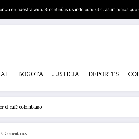
encia en nuestra web. Si continúas usando este sitio, asumiremos que 
Revist
NAL
BOGOTÁ
JUSTICIA
DEPORTES
CO
por el café colombiano
0 Comentarios