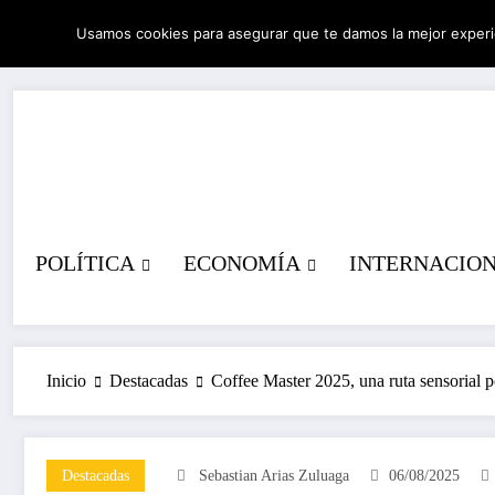
Saltar
Usamos cookies para asegurar que te damos la mejor experi
al
08/08/2026
9:07:54 AM
contenido
POLÍTICA
ECONOMÍA
INTERNACIO
Inicio
Destacadas
Coffee Master 2025, una ruta sensorial 
Destacadas
Sebastian Arias Zuluaga
06/08/2025