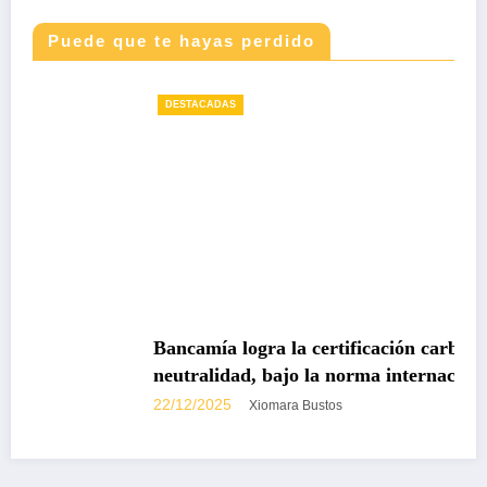
Puede que te hayas perdido
DESTACADAS
Bancamía logra la certificación carbono
neutralidad, bajo la norma internacional ISO
14068-1
22/12/2025
Xiomara Bustos