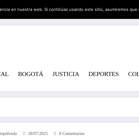
encia en nuestra web. Si continúas usando este sitio, asumiremos que 
Revist
NAL
BOGOTÁ
JUSTICIA
DEPORTES
CO
Sepúlveda
18/07/2025
0 Comentarios