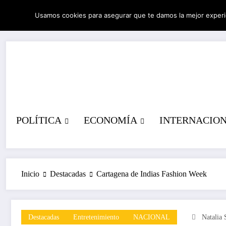
Saltar
Usamos cookies para asegurar que te damos la mejor experi
al
06/08/2026
9:19:08 PM
contenido
POLÍTICA
ECONOMÍA
INTERNACIO
Inicio
Destacadas
Cartagena de Indias Fashion Week
Destacadas
Entretenimiento
NACIONAL
Natalia 