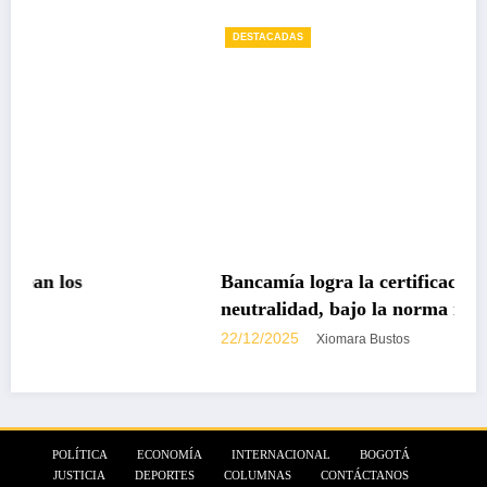
DESTACADAS
Bancamía logra la certificación carbono
neutralidad, bajo la norma internacional ISO
14068-1
22/12/2025
Xiomara Bustos
POLÍTICA
ECONOMÍA
INTERNACIONAL
BOGOTÁ
JUSTICIA
DEPORTES
COLUMNAS
CONTÁCTANOS