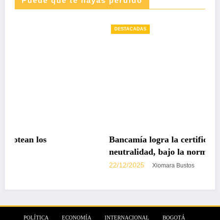
Puede que te hayas perdido
DESTACADAS
Bancamía logra la certificación carbono
neutralidad, bajo la norma internacional ISO
14068-1
22/12/2025
Xiomara Bustos
POLÍTICA
ECONOMÍA
INTERNACIONAL
BOGOTÁ