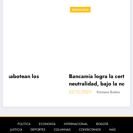
DESTACADAS
s
Bancamía logra la certificación carbono
neutralidad, bajo la norma internacional 
14068-1
22/12/2025
Xiomara Bustos
POLÍTICA
ECONOMÍA
INTERNACIONAL
BOGOTÁ
JUSTICIA
DEPORTES
COLUMNAS
CONTÁCTANOS
MÁS