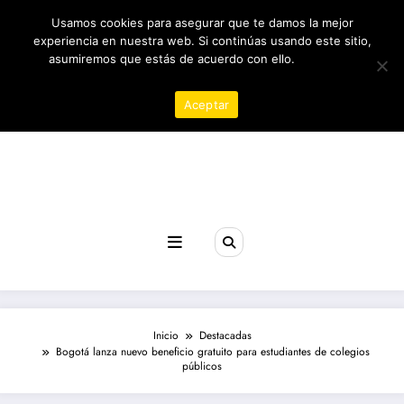
Saltar
06/08/2026
3:44:54 AM
Usamos cookies para asegurar que te damos la mejor
al
contenido
experiencia en nuestra web. Si continúas usando este sitio,
asumiremos que estás de acuerdo con ello.
Política de
privacidad
Aceptar
Revista poder
Inicio
Destacadas
Bogotá lanza nuevo beneficio gratuito para estudiantes de colegios
públicos