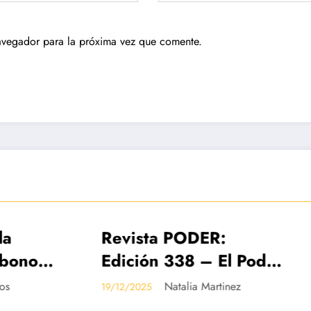
avegador para la próxima vez que comente.
sta PODER:
Petro vuelve a 
CADAS
IMPRESO
DESTACADAS
ión 338 – El Poder
una Constituyen
olombia en
archivo de la r
Natalia Martinez
Valentina Ji
025
18/12/2025
uta 2026
la salud en el 