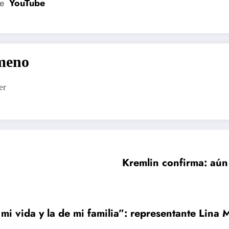
de
YouTube
imeno
er
Kremlin confirma: aún
i vida y la de mi familia”: representante Lina 