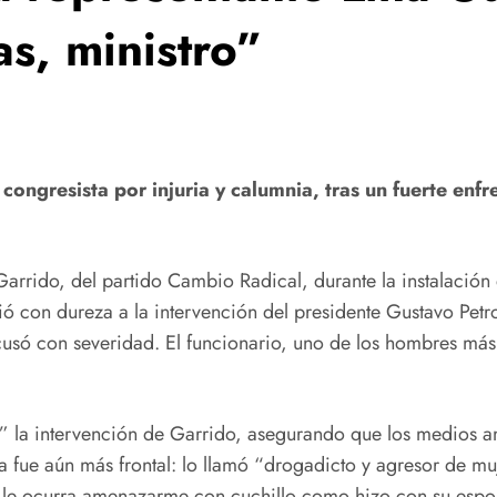
as, ministro”
 congresista por injuria y calumnia, tras un fuerte enf
 Garrido, del partido Cambio Radical, durante la instalación
ndió con dureza a la intervención del presidente Gustavo Pe
acusó con severidad. El funcionario, uno de los hombres má
n” la intervención de Garrido, asegurando que los medios amp
na fue aún más frontal: lo llamó “drogadicto y agresor de mu
 le ocurra amenazarme con cuchillo como hizo con su esposa