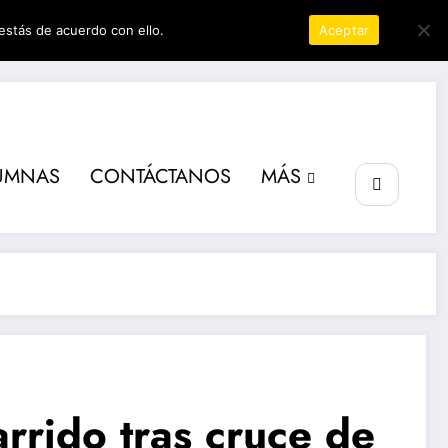
estás de acuerdo con ello.
Política de privacidad
Aceptar
er
UMNAS
CONTÁCTANOS
MÁS
rrido tras cruce de