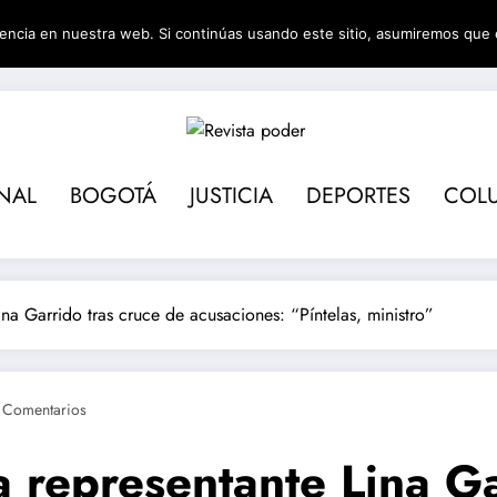
encia en nuestra web. Si continúas usando este sitio, asumiremos que 
Revista pod
NAL
BOGOTÁ
JUSTICIA
DEPORTES
COL
na Garrido tras cruce de acusaciones: “Píntelas, ministro”
 Comentarios
 representante Lina Ga