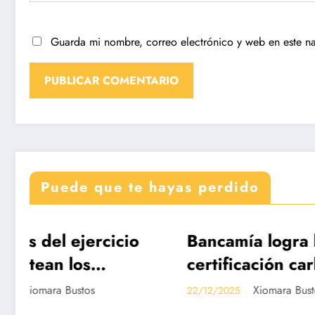
Guarda mi nombre, correo electrónico y web en este n
Puede que te hayas perdido
Bancamía logra la
Revi
DESTACADAS
DESTA
certificación carbono
Edic
neutralidad, bajo la
de C
Xiomara Bustos
22/12/2025
19/12/2
norma internacional
Disp