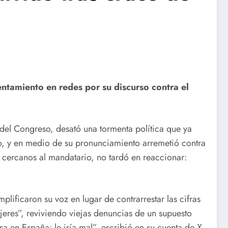
rentamiento en redes por su discurso contra el
 del Congreso, desató una tormenta política que ya
tro, y en medio de su pronunciamiento arremetió contra
s cercanos al mandatario, no tardó en reaccionar:
lificaron su voz en lugar de contrarrestar las cifras
jeres”, reviviendo viejas denuncias de un supuesto
 en España: le iría mal”, escribió en su cuenta de X.