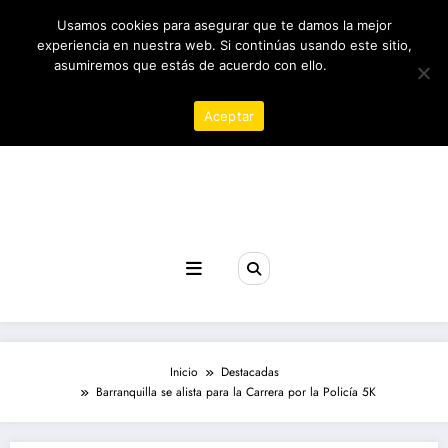
Saltar
05/08/2026
12:59:12 AM
Usamos cookies para asegurar que te damos la mejor
al
contenido
experiencia en nuestra web. Si continúas usando este sitio,
asumiremos que estás de acuerdo con ello.
Política de
privacidad
Aceptar
Revista poder
Inicio
Destacadas
Barranquilla se alista para la Carrera por la Policía 5K