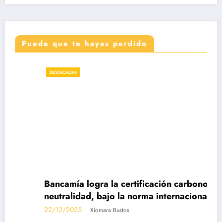
Puede que te hayas perdido
DESTACADAS
Bancamía logra la certificación carbono
neutralidad, bajo la norma internacional ISO
14068-1
22/12/2025
Xiomara Bustos