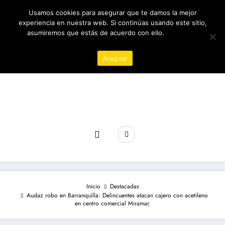
Saltar
09/08/2026
8:07:08 AM
Usamos cookies para asegurar que te damos la mejor
al
contenido
experiencia en nuestra web. Si continúas usando este sitio,
asumiremos que estás de acuerdo con ello.
Política de
privacidad
Aceptar
Revista poder
Inicio
Destacadas
Audaz robo en Barranquilla: Delincuentes atacan cajero con acetileno
en centro comercial Miramar.