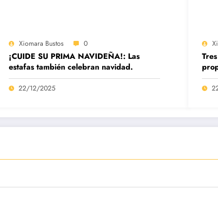
Xiomara Bustos
0
X
¡CUIDE SU PRIMA NAVIDEÑA!: Las
Tres
estafas también celebran navidad.
prop
22/12/2025
2