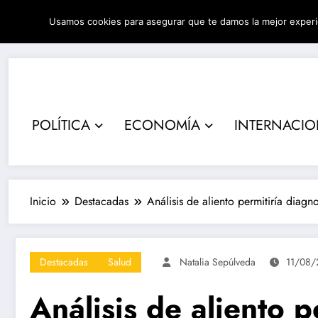
Saltar
Usamos cookies para asegurar que te damos la mejor experi
al
07/08/2026
3:44:22 PM
contenido
POLÍTICA
ECONOMÍA
INTERNACI
Inicio
Destacadas
Análisis de aliento permitiría diagn
Destacadas
Salud
Natalia Sepúlveda
11/08/
Análisis de aliento 