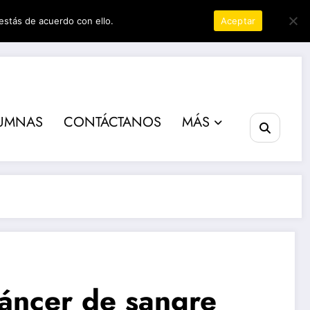
estás de acuerdo con ello.
Política de privacidad
Aceptar
er
UMNAS
CONTÁCTANOS
MÁS
 cáncer de sangre