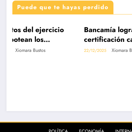
Puede que te hayas perdido
cio
Bancamía logra la
Re
DESTACADAS
DE
certificación carbono
Ed
neutralidad, bajo la
de
Xiomara Bustos
22/12/2025
19/1
norma internacional
Di
ISO 14068-1
POLÍTICA
ECONOMÍA
INTERN