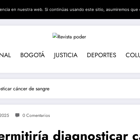
encia en nuestra web. Si continúas usando este sitio, asumiremos que 
Revista pod
ONAL
BOGOTÁ
JUSTICIA
DEPORTES
COL
osticar cáncer de sangre
2025
0 Comentarios
permitiría diagnosticar