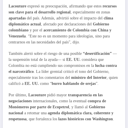
Lacouture
expresó su preocupación, afirmando que estos
recursos
son clave para el desarrollo regional
, especialmente en zonas
apartadas
del país. Además, advirtió sobre el impacto del
clima
diplomático actual
, afectado por declaraciones del
Gobierno
colombiano
y por el
acercamiento de Colombia con China y
Venezuela
. “Este no es un momento para ideologías, sino para
centrarnos en las necesidades del país”, dijo.
También alertó sobre el riesgo de una posible
“desertificación”
—
la suspensión total de la ayuda— si
EE. UU.
considera que
Colombia no está cumpliendo sus compromisos en la
lucha contra
el narcotráfico
. La líder gremial criticó el tono del Gobierno,
especialmente tras los comentarios del
ministro del Interior
, quien
calificó a
EE. UU.
como “
burro hablando de orejas
”.
Por último,
Lacouture
pidió mayor
transparencia en las
negociaciones
internacionales, como la eventual
compra de
Monómeros por parte de Ecopetrol
, y llamó al
Gobierno
nacional
a retomar una
agenda diplomática clara, coherente y
respetuosa
, que fortalezca los
lazos históricos con Washington
.