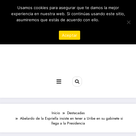
Saltar
08/08/2026
5:53:29 PM
Usamos cookies para asegurar que te damos la mejor
al
contenido
experiencia en nuestra web. Si continúas usando este sitio,
asumiremos que estás de acuerdo con ello.
Política de
privacidad
Aceptar
Revista poder
Inicio
Destacadas
Abelardo de la Espriella insiste en tener a Uribe en su gabinete si
llega a la Presidencia