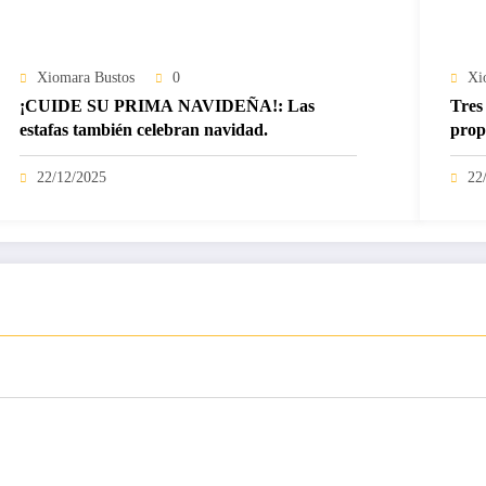
Xiomara Bustos
0
Xi
¡CUIDE SU PRIMA NAVIDEÑA!: Las
Tres 
estafas también celebran navidad.
prop
22/12/2025
22