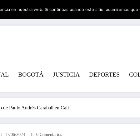
encia en nuestra web. Si continúas usando este sitio, asumiremos que 
Revist
NAL
BOGOTÁ
JUSTICIA
DEPORTES
CO
ato de Paulo Andrés Carabalí en Cali
17/06/2024
0 Comentarios