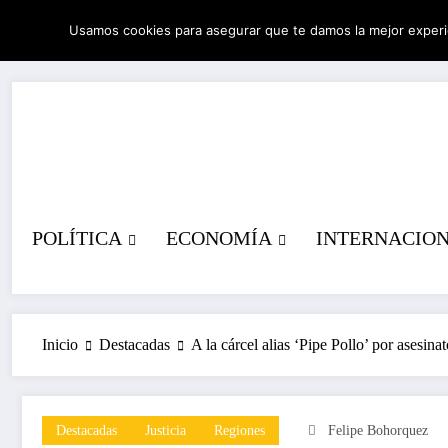
Saltar
Usamos cookies para asegurar que te damos la mejor experi
al
06/08/2026
9:45:20 AM
contenido
POLÍTICA
ECONOMÍA
INTERNACIO
Inicio
Destacadas
A la cárcel alias ‘Pipe Pollo’ por asesin
Destacadas
Justicia
Regiones
Felipe Bohorquez