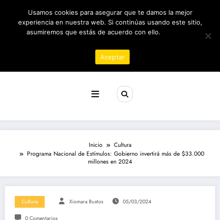
Saltar
08/08/2026
3:10:53 PM
Usamos cookies para asegurar que te damos la mejor
al
contenido
experiencia en nuestra web. Si continúas usando este sitio,
asumiremos que estás de acuerdo con ello.
Política de
privacidad
Aceptar
Revista poder
Inicio
Cultura
Programa Nacional de Estímulos: Gobierno invertirá más de $33.000
millones en 2024
Cultura
Xiomara Bustos
05/03/2024
0 Comentarios