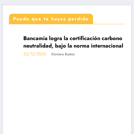
Puede que te hayas perdido
DESTACADAS
Bancamía logra la certificación carbono
neutralidad, bajo la norma internacional ISO
14068-1
22/12/2025
Xiomara Bustos