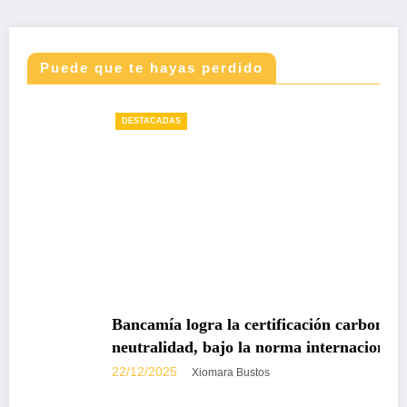
Puede que te hayas perdido
DESTACADAS
Bancamía logra la certificación carbono
neutralidad, bajo la norma internacional ISO
14068-1
22/12/2025
Xiomara Bustos