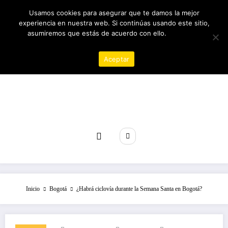
Saltar
06/08/2026
5:00:52 PM
Usamos cookies para asegurar que te damos la mejor
al
experiencia en nuestra web. Si continúas usando este sitio,
contenido
asumiremos que estás de acuerdo con ello.
Política de
privacidad
Aceptar
Revista poder
Inicio
Bogotá
¿Habrá ciclovía durante la Semana Santa en Bogotá?